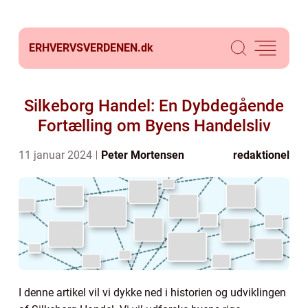
ERHVERVSVERDENEN.
dk
Silkeborg Handel: En Dybdegående
Fortælling om Byens Handelsliv
11 januar 2024
Peter Mortensen
redaktionel
I denne artikel vil vi dykke ned i historien og udviklingen