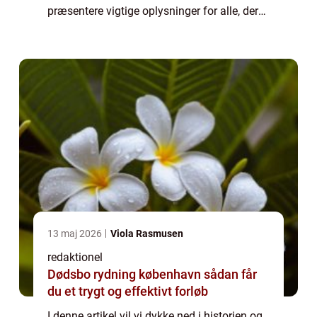
præsentere vigtige oplysninger for alle, der
generelt er interesserede i emnet. Fra
historiske begivenheder til moderne
handelsm...
13 maj 2026
Viola Rasmusen
redaktionel
Dødsbo rydning københavn sådan får
du et trygt og effektivt forløb
I denne artikel vil vi dykke ned i historien og