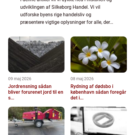
udviklingen af Silkeborg Handel. Vi vil
udforske byens rige handelsliv og
præsentere vigtige oplysninger for alle, der
generelt er interesserede i emnet. Fra
historiske begivenheder til moderne
handelsm...
09 maj 2026
08 maj 2026
Jordrensning sådan
Rydning af dødsbo i
bliver forurenet jord til en
københavn sådan foregår
s...
det i...