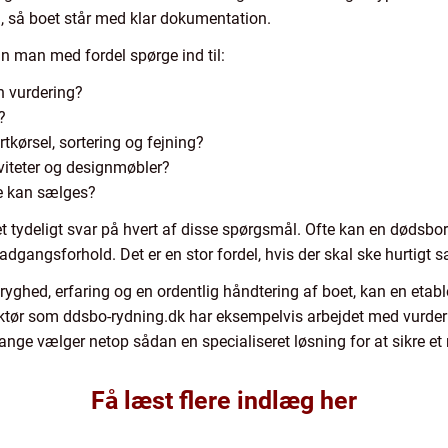
g, så boet står med klar dokumentation.
n man med fordel spørge ind til:
n vurdering?
?
rtkørsel, sortering og fejning?
viteter og designmøbler?
ke kan sælges?
 et tydeligt svar på hvert af disse spørgsmål. Ofte kan en dødsbo
dgangsforhold. Det er en stor fordel, hvis der skal ske hurtigt sa
 tryghed, erfaring og en ordentlig håndtering af boet, kan en eta
ktør som ddsbo-rydning.dk har eksempelvis arbejdet med vurder
e vælger netop sådan en specialiseret løsning for at sikre et ro
Få læst flere indlæg her