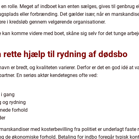
 en rolle. Meget af indboet kan enten sælges, gives til genbrug e
ugsplads eller forbrænding. Det gælder især, når en marskandis
dere i kredsløb gennem velgørende organisationer.
de kan komme videre med boet, skåne sig selv for det tunge arbej
rette hjælp til rydning af dødsbo
vn er bredt, og kvaliteten varierer. Derfor er det en god idé 
rtner. En seriøs aktør kendetegnes ofte ved:
r i gang
g og rydning
nede forhold
der
 marskandiser med kosterbevilling fra politiet er underlagt faste r
og de økonomiske forhold. Betaling for indbo foregår typisk konta