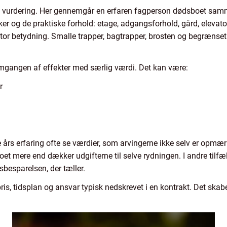
atis vurdering. Her gennemgår en erfaren fagperson dødsboet sa
ker og de praktiske forhold: etage, adgangsforhold, gård, elevato
r betydning. Smalle trapper, bagtrapper, brosten og begrænset 
emgangen af effekter med særlig værdi. Det kan være:
r
rs erfaring ofte se værdier, som arvingerne ikke selv er opmær
et mere end dækker udgifterne til selve rydningen. I andre tilfæ
sbesparelsen, der tæller.
, pris, tidsplan og ansvar typisk nedskrevet i en kontrakt. Det ska