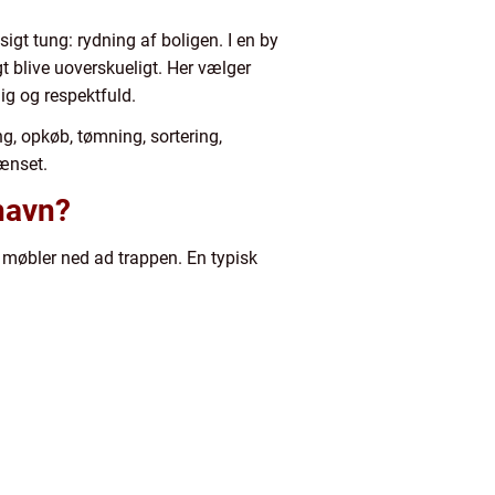
igt tung: rydning af boligen. I en by
 blive uoverskueligt. Her vælger
ig og respektfuld.
g, opkøb, tømning, sortering,
rænset.
havn?
 møbler ned ad trappen. En typisk