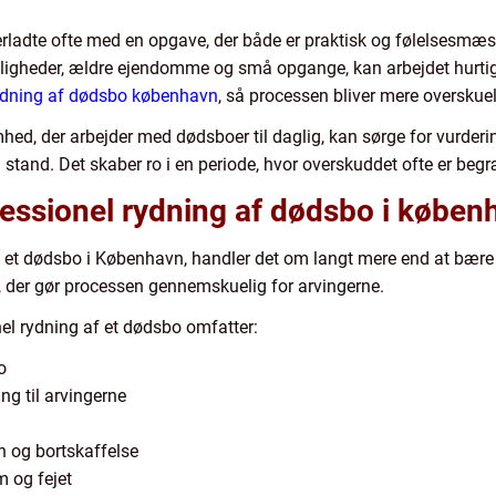
erladte ofte med en opgave, der både er praktisk og følelsesmæss
ligheder, ældre ejendomme og små opgange, kan arbejdet hurtigt
dning af dødsbo københavn
, så processen bliver mere overskuel
hed, der arbejder med dødsboer til daglig, kan sørge for vurderin
ig stand. Det skaber ro i en periode, hvor overskuddet ofte er beg
essionel rydning af dødsbo i køben
af et dødsbo i København, handler det om langt mere end at bære
n, der gør processen gennemskuelig for arvingerne.
nel rydning af et dødsbo omfatter:
o
ng til arvingerne
on og bortskaffelse
m og fejet