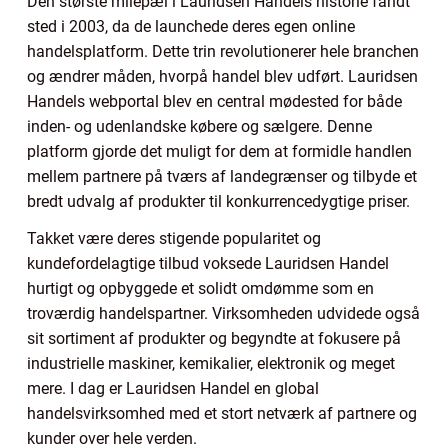
Den største milepæl i Lauridsen Handels historie fandt
sted i 2003, da de launchede deres egen online
handelsplatform. Dette trin revolutionerer hele branchen
og ændrer måden, hvorpå handel blev udført. Lauridsen
Handels webportal blev en central mødested for både
inden- og udenlandske købere og sælgere. Denne
platform gjorde det muligt for dem at formidle handlen
mellem partnere på tværs af landegrænser og tilbyde et
bredt udvalg af produkter til konkurrencedygtige priser.
Takket være deres stigende popularitet og
kundefordelagtige tilbud voksede Lauridsen Handel
hurtigt og opbyggede et solidt omdømme som en
troværdig handelspartner. Virksomheden udvidede også
sit sortiment af produkter og begyndte at fokusere på
industrielle maskiner, kemikalier, elektronik og meget
mere. I dag er Lauridsen Handel en global
handelsvirksomhed med et stort netværk af partnere og
kunder over hele verden.