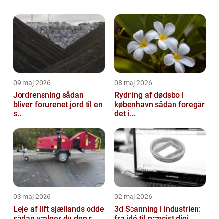
branche og opnået bemærkelsesværdig
succes, er Lauridsen Handel. Med
etableringen af deres e...
09 maj 2026
08 maj 2026
Jordrensning sådan
Rydning af dødsbo i
bliver forurenet jord til en
københavn sådan foregår
s...
det i...
03 maj 2026
02 maj 2026
Leje af lift sjællands odde
3d Scanning i industrien:
sådan vælger du den r...
fra idé til præcist digi...