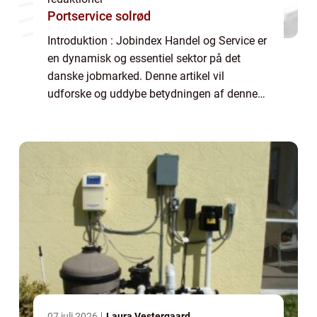
Portservice solrød
Introduktion : Jobindex Handel og Service er
en dynamisk og essentiel sektor på det
danske jobmarked. Denne artikel vil
udforske og uddybe betydningen af denne
sektor for alle interesserede parter. Uanset
om du er en potentiel arbejdsgiver, en
jobsøg...
07 juli 2026
Laura Vestergaard