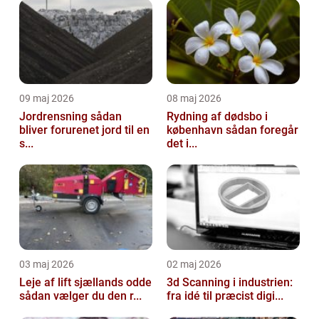
deres egen virksomhed. Men hvad er...
09 maj 2026
08 maj 2026
Jordrensning sådan
Rydning af dødsbo i
bliver forurenet jord til en
københavn sådan foregår
s...
det i...
03 maj 2026
02 maj 2026
Leje af lift sjællands odde
3d Scanning i industrien:
sådan vælger du den r...
fra idé til præcist digi...