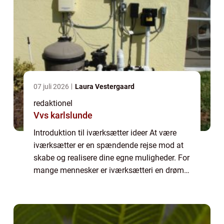
07 juli 2026
Laura Vestergaard
redaktionel
Vvs karlslunde
Introduktion til iværksætter ideer At være
iværksætter er en spændende rejse mod at
skabe og realisere dine egne muligheder. For
mange mennesker er iværksætteri en drøm,
der driver dem til at tage springet og starte
deres egen virksomhed. Men hvad er...