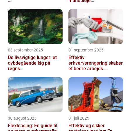
...
mundpleje...
03 september 2025
01 september 2025
De livsvigtige lunger: et
Effektiv
dybdegående kig på
erhvervsrengøring skaber
regns...
et bedre arbejds...
30 august 2025
31 juli 2025
Flexleasing: En guide til
Effektiv og sikker