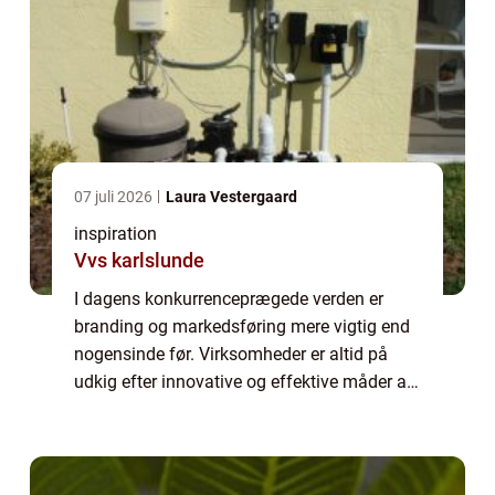
07 juli 2026
Laura Vestergaard
inspiration
Vvs karlslunde
I dagens konkurrenceprægede verden er
branding og markedsføring mere vigtig end
nogensinde før. Virksomheder er altid på
udkig efter innovative og effektive måder at
få deres navn frem i lyset, hvor det ikke kun
handler om online tilstedeværelse, men...