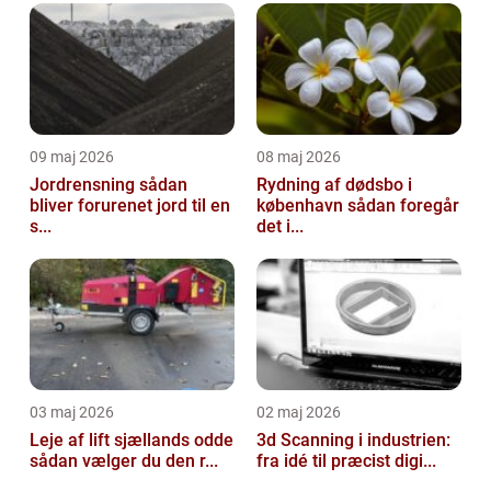
handler om online tilstedeværelse, men...
09 maj 2026
08 maj 2026
Jordrensning sådan
Rydning af dødsbo i
bliver forurenet jord til en
københavn sådan foregår
s...
det i...
03 maj 2026
02 maj 2026
Leje af lift sjællands odde
3d Scanning i industrien:
sådan vælger du den r...
fra idé til præcist digi...