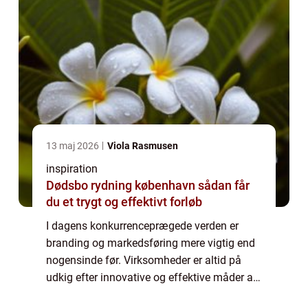
13 maj 2026
Viola Rasmusen
inspiration
Dødsbo rydning københavn sådan får
du et trygt og effektivt forløb
I dagens konkurrenceprægede verden er
branding og markedsføring mere vigtig end
nogensinde før. Virksomheder er altid på
udkig efter innovative og effektive måder at
få deres navn frem i lyset, hvor det ikke kun