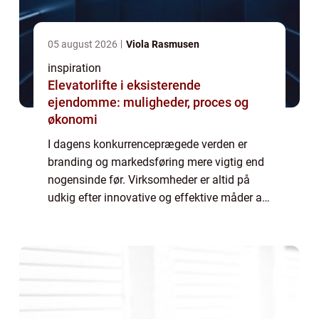
05 august 2026
Viola Rasmusen
inspiration
Elevatorlifte i eksisterende
ejendomme: muligheder, proces og
økonomi
I dagens konkurrenceprægede verden er
branding og markedsføring mere vigtig end
nogensinde før. Virksomheder er altid på
udkig efter innovative og effektive måder at
få deres navn frem i lyset, hvor det ikke kun
handler om online tilstedeværelse, men...