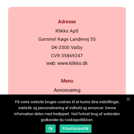
Adresse
web:
www.klikko.dk
Menu
Annoncering
Om os
På vores website bruges cookies til at huske dine indstillinger,
Cookies
statistik og personalisering af indhold og annoncer. Denne
information deles med tredjepart. Ved fortsat brug af websiden
Kontakt os
godkender du cookiepolitikken.
Sitemap
Ok
Privatlivspolitik